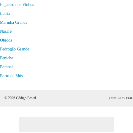
Figueiró dos Vinhos
Leiria
Marinha Grande
Nazaré
Óbidos
Pedrógão Grande
Peniche
Pombal
Porto de Mós
© 2026 Código Postal